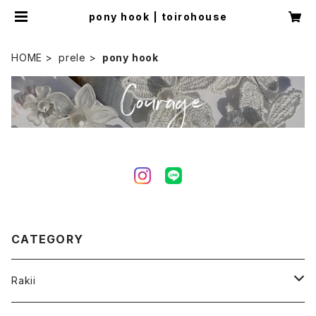
pony hook | toirohouse
HOME
prele
pony hook
CATEGORY
Rakii