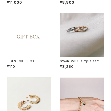
ecklace<R-NE014>
ce<R-PI059>
¥11,000
¥8,800
TOIRO GIFT BOX
SWAROVSKI simple earcuf
f<R-CU001>
¥110
¥8,250