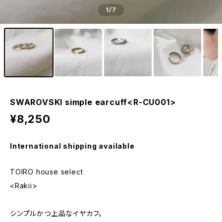
1
/7
SWAROVSKI simple earcuff<R-CU001>
¥8,250
International shipping available
TOIRO house select
<Rakii>
シンプルかつ上品なイヤカフ。