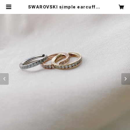
SWAROVSKI simple earcuff<R
-CU001> | toirohouse