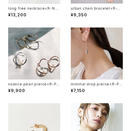
long free necklace<R-NE0
urban chain bracelet<R-BR
21>
031>
¥13,200
¥9,350
nuance pearl pierce<R-PI0
minimal drop pierce<R-PI0
67>
64>
¥9,900
¥7,150