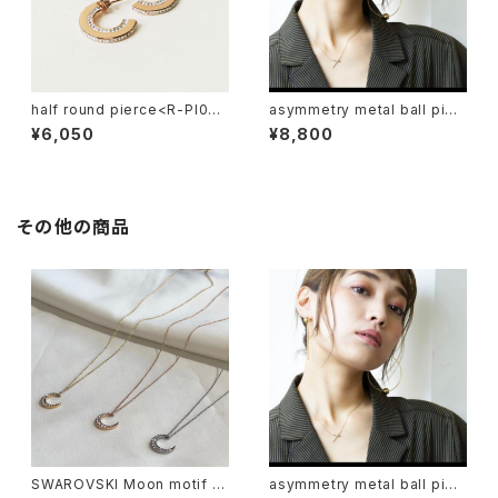
half round pierce<R-PI027
asymmetry metal ball pier
>
ce<R-PI059>
¥6,050
¥8,800
その他の商品
SWAROVSKI Moon motif n
asymmetry metal ball pier