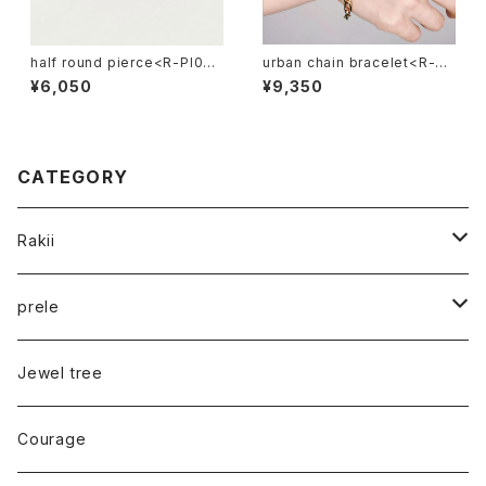
half round pierce<R-PI027
urban chain bracelet<R-BR
>
031>
¥6,050
¥9,350
CATEGORY
Rakii
pierce
prele
ear cuff
chouchou
Jewel tree
necklace
pony hook
Courage