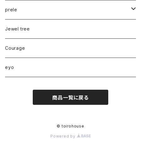
pierce
prele
ear cuff
chouchou
Jewel tree
necklace
pony hook
Courage
ring
eyo
bracelet/bangle
商品一覧に戻る
anklet
parts
© toirohouse
Powered by