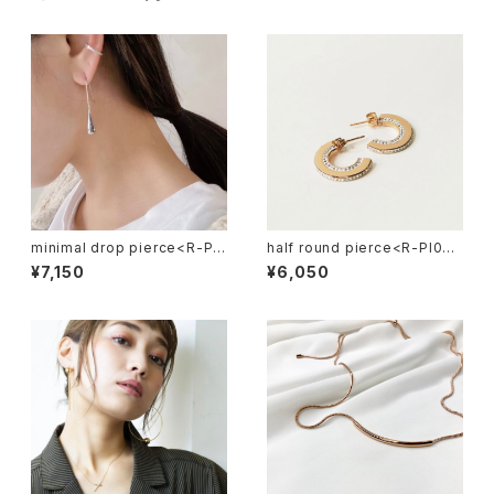
minimal drop pierce<R-PI0
half round pierce<R-PI027
64>
>
¥7,150
¥6,050