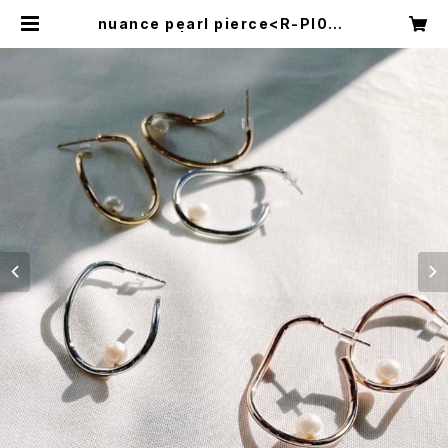
nuance pearl pierce<R-PI067
> | toirohouse