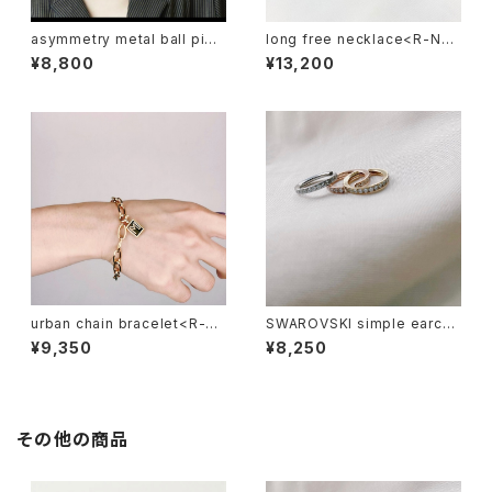
asymmetry metal ball pier
long free necklace<R-NE0
ce<R-PI059>
21>
¥8,800
¥13,200
urban chain bracelet<R-BR
SWAROVSKI simple earcuf
031>
f<R-CU001>
¥9,350
¥8,250
その他の商品