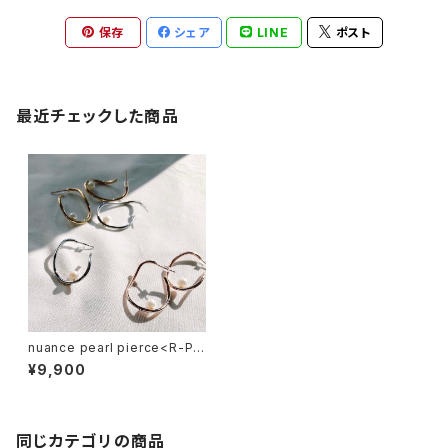
保存
シェア
LINE
ポスト
最近チェックした商品
nuance pearl pierce<R-PI0
67>
¥9,900
同じカテゴリの商品