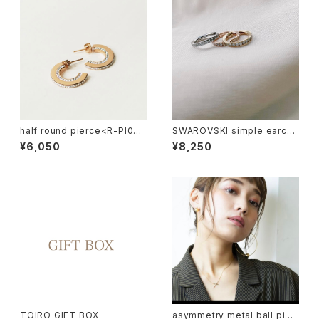
half round pierce<R-PI027
SWAROVSKI simple earcuf
>
f<R-CU001>
¥6,050
¥8,250
TOIRO GIFT BOX
asymmetry metal ball pier