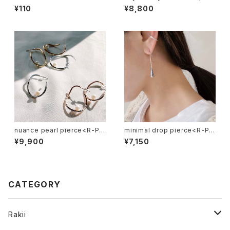
ce<R-PI059>
¥110
¥8,800
nuance pearl pierce<R-PI0
minimal drop pierce<R-PI0
67>
64>
¥9,900
¥7,150
CATEGORY
Rakii